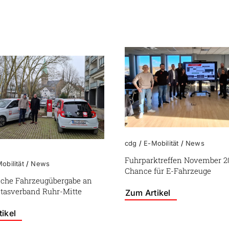
cdg
/
E-Mobilität
/
News
Fuhrparktreffen November 20
obilität
/
News
Chance für E-Fahrzeuge
eiche Fahrzeugübergabe an
itasverband Ruhr-Mitte
Zum Artikel
ikel