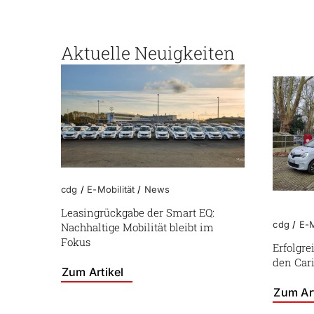
Aktuelle Neuigkeiten
cdg
/
E-Mobilität
/
News
Leasingrückgabe der Smart EQ:
cdg
/
E-M
Nachhaltige Mobilität bleibt im
Fokus
Erfolgr
den Car
Zum Artikel
Zum Art