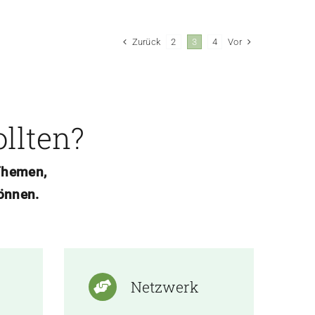
Zurück
Vor
2
3
4
ollten?
 Themen,
önnen.
Netzwerk