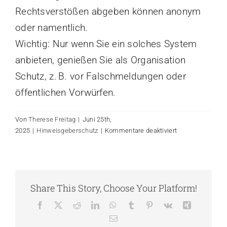
Rechtsverstößen abgeben können anonym
oder namentlich.
Wichtig: Nur wenn Sie ein solches System
anbieten, genießen Sie als Organisation
Schutz, z. B. vor Falschmeldungen oder
öffentlichen Vorwürfen.
Von
Therese Freitag
|
Juni 25th,
für
2025
|
Hinweisgeberschutz
|
Kommentare deaktiviert
Was
genau
ist
ein
Share This Story, Choose Your Platform!
Hinweisgebersy
Facebook
X
Reddit
LinkedIn
WhatsApp
Tumblr
Pinterest
Vk
Xing
E-
Mail