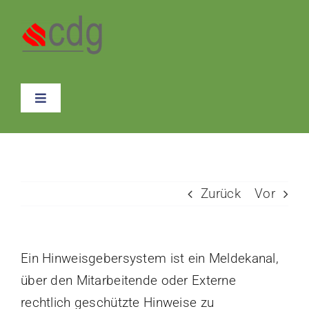
Skip
to
content
Toggle
Navigation
Über Uns
Datenschutz / Compliance
Zurück
Vor
Einkauf
Ein Hinweisgebersystem ist ein Meldekanal,
E-Mobilität / Nachhaltigkeit
über den Mitarbeitende oder Externe
rechtlich geschützte Hinweise zu