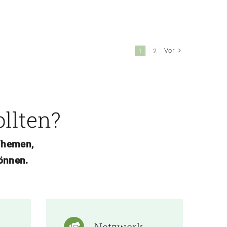
Vor
1
2
ollten?
 Themen,
önnen.