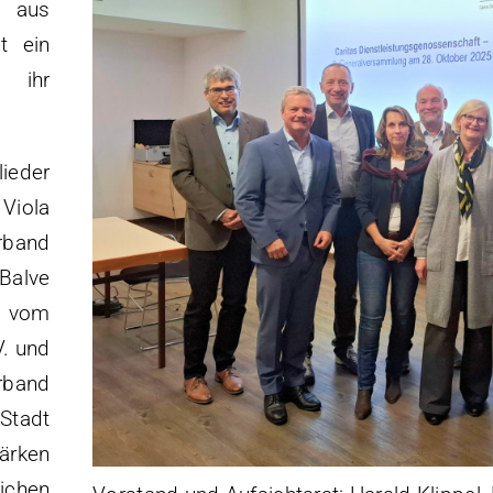
n aus
t ein
 ihr
lieder
Viola
band
Balve
 vom
V. und
erband
 Stadt
ärken
lichen