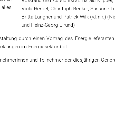
Vorstand und Aufsichtsrat: Harald Klippel
alles
Viola Herbel, Christoph Becker, Susanne L
Britta Langner und Patrick Wilk (v.l.n.r.) 
und Heinz-Georg Eirund)
altung durch einen Vortrag des Energielieferanten Va
wicklungen im Energiesektor bot.
ilnehmerinnen und Teilnehmer der diesjährigen Gene